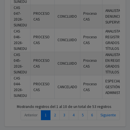
SUNEDU
CAS
ANALISTA III DE
047-
PROCESO
Proceso
CONCLUIDO
DENUNCIAS Y
2026-
CAS
CAS
SUPERVISIÓN
SUNEDU
CAS
ANALISTA I EN
046-
PROCESO
Proceso
REGISTRO DE
CONCLUIDO
2026-
CAS
CAS
GRADOS Y
SUNEDU
TÍTULOS
CAS
ANALISTA II LE
045-
PROCESO
Proceso
EN REGISTRO 
CONCLUIDO
2026-
CAS
CAS
GRADOS Y
SUNEDU
TÍTULOS
CAS
ESPECIALISTA 
044-
PROCESO
Proceso
CANCELADO
GESTIÓN
2026-
CAS
CAS
ADMINISTRATIV
SUNEDU
Mostrando registros del 1 al 10 de un total de 53 registros
Anterior
1
2
3
4
5
6
Siguiente