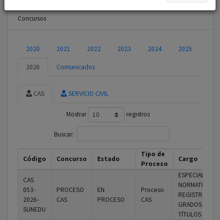
Concursos
2020
2021
2022
2023
2024
2025
2026
Comunicados
CAS
SERVICIO CIVIL
Mostrar
registros
Buscar:
Tipo de
Código
Concurso
Estado
Cargo
Proceso
ESPECIALISTA
CAS
NORMATIVO EN
053-
PROCESO
EN
Proceso
REGISTRO DE
2026-
CAS
PROCESO
CAS
GRADOS Y
SUNEDU
TÍTULOS