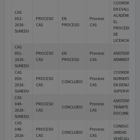
COORDINADOR
EN EVALUACIO
CAS
ACADÉMICA PA
052-
PROCESO
EN
Proceso
EL
2026-
CAS
PROCESO
CAS
PROCEDIMIEN
SUNEDU
DE
LICENCIAMIEN
CAS
051-
PROCESO
EN
Proceso
ASISTENTE
2026-
CAS
PROCESO
CAS
ADMINISTRATIV
SUNEDU
CAS
COORDINADOR
050-
PROCESO
Proceso
NORMATIVO(A) I
CONCLUIDO
2026-
CAS
CAS
EN DENUNCIAS 
SUNEDU
SUPERVISIÓN
CAS
ASISTENTE DE
049-
PROCESO
Proceso
CONCLUIDO
TRÁMITE
2026-
CAS
CAS
DOCUMENTARI
SUNEDU
CAS
CONDUCTOR D
048-
PROCESO
Proceso
CONCLUIDO
UNIDAD
2026-
CAS
CAS
VEHÍCULAR