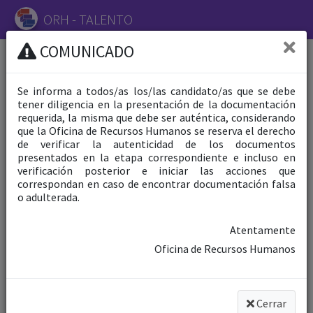
ORH - TALENTO
COMUNICADO
Usuario
Iniciar Sesión
Se informa a todos/as los/las candidato/as que se debe
Usuario
tener diligencia en la presentación de la documentación
Crear Cuenta
requerida, la misma que debe ser auténtica, considerando
que la Oficina de Recursos Humanos se reserva el derecho
de verificar la autenticidad de los documentos
Recuperar
presentados en la etapa correspondiente e incluso en
Cuenta
verificación posterior e iniciar las acciones que
correspondan en caso de encontrar documentación falsa
Formatos de
o adulterada.
Postulación
Atentamente
Bases
Oficina de Recursos Humanos
Generales
Procesos CAS
Anteriores
Cerrar